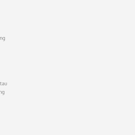
ang
atau
ng