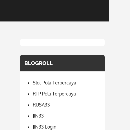
BLOGROLL
Slot Pola Terpercaya
RTP Pola Terpercaya
RUSA33
JIN33
JIN33 Login