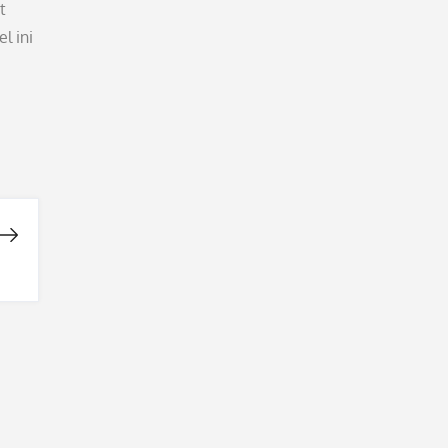
t
l ini