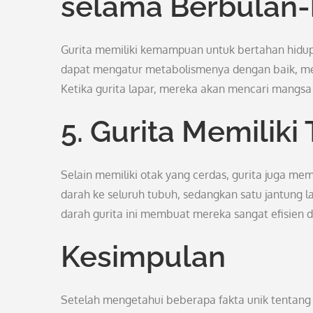
selama Berbulan-
Gurita memiliki kemampuan untuk bertahan hidup
dapat mengatur metabolismenya dengan baik, me
Ketika gurita lapar, mereka akan mencari mangsa
5. Gurita Memiliki
Selain memiliki otak yang cerdas, gurita juga me
darah ke seluruh tubuh, sedangkan satu jantung 
darah gurita ini membuat mereka sangat efisien 
Kesimpulan
Setelah mengetahui beberapa fakta unik tentang 