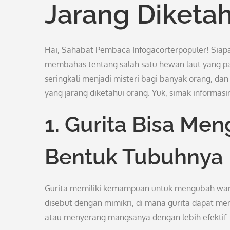
Jarang Diketah
Hai, Sahabat Pembaca Infogacorterpopuler! Siapa 
membahas tentang salah satu hewan laut yang pal
seringkali menjadi misteri bagi banyak orang, dan
yang jarang diketahui orang. Yuk, simak informasi
1. Gurita Bisa M
Bentuk Tubuhnya
Gurita memiliki kemampuan untuk mengubah warna
disebut dengan mimikri, di mana gurita dapat men
atau menyerang mangsanya dengan lebih efektif.