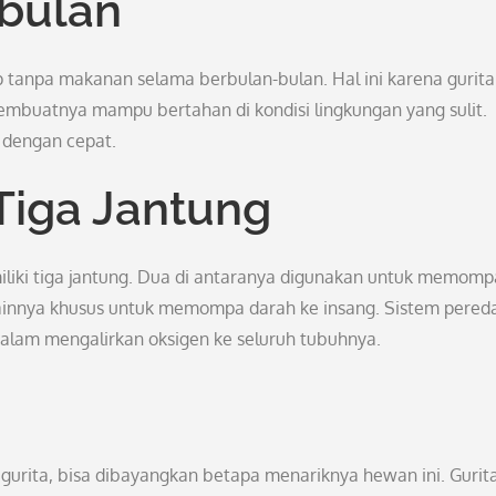
bulan
 tanpa makanan selama berbulan-bulan. Hal ini karena gurita
mbuatnya mampu bertahan di kondisi lingkungan yang sulit.
 dengan cepat.
 Tiga Jantung
miliki tiga jantung. Dua di antaranya digunakan untuk memomp
lainnya khusus untuk memompa darah ke insang. Sistem pered
dalam mengalirkan oksigen ke seluruh tubuhnya.
gurita, bisa dibayangkan betapa menariknya hewan ini. Gurit