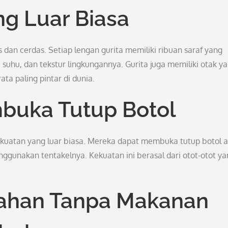
ng Luar Biasa
 dan cerdas. Setiap lengan gurita memiliki ribuan saraf yang
uhu, dan tekstur lingkungannya. Gurita juga memiliki otak y
a paling pintar di dunia.
mbuka Tutup Botol
kekuatan yang luar biasa. Mereka dapat membuka tutup botol 
ggunakan tentakelnya. Kekuatan ini berasal dari otot-otot ya
rtahan Tanpa Makanan