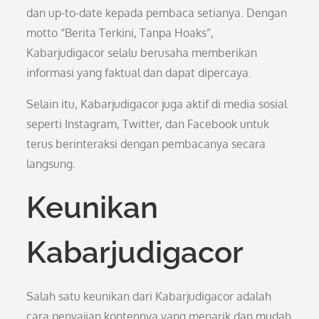
dan up-to-date kepada pembaca setianya. Dengan
motto “Berita Terkini, Tanpa Hoaks”,
Kabarjudigacor selalu berusaha memberikan
informasi yang faktual dan dapat dipercaya.
Selain itu, Kabarjudigacor juga aktif di media sosial
seperti Instagram, Twitter, dan Facebook untuk
terus berinteraksi dengan pembacanya secara
langsung.
Keunikan
Kabarjudigacor
Salah satu keunikan dari Kabarjudigacor adalah
cara penyajian kontennya yang menarik dan mudah