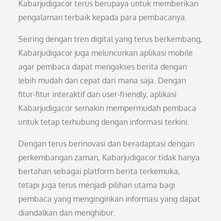
Kabarjudigacor terus berupaya untuk memberikan
pengalaman terbaik kepada para pembacanya.
Seiring dengan tren digital yang terus berkembang,
Kabarjudigacor juga meluncurkan aplikasi mobile
agar pembaca dapat mengakses berita dengan
lebih mudah dan cepat dari mana saja. Dengan
fitur-fitur interaktif dan user-friendly, aplikasi
Kabarjudigacor semakin mempermudah pembaca
untuk tetap terhubung dengan informasi terkini.
Dengan terus berinovasi dan beradaptasi dengan
perkembangan zaman, Kabarjudigacor tidak hanya
bertahan sebagai platform berita terkemuka,
tetapi juga terus menjadi pilihan utama bagi
pembaca yang menginginkan informasi yang dapat
diandalkan dan menghibur.