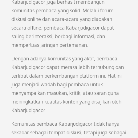
Kabarjudigacor juga berhasil membangun
komunitas pembaca yang solid. Melalui forum
diskusi online dan acara-acara yang diadakan
secara offline, pembaca Kabarjudigacor dapat
saling berinteraksi, berbagi informasi, dan
memperluas jaringan pertemanan.
Dengan adanya komunitas yang aktif, pembaca
Kabarjudigacor dapat merasa lebih terhubung dan
terlibat dalam perkembangan platform ini. Hal ini
juga menjadi wadah bagi pembaca untuk
menyampaikan masukan, kritik, atau saran guna
meningkatkan kualitas konten yang disajikan oleh
Kabarjudigacor.
Komunitas pembaca Kabarjudigacor tidak hanya
sekadar sebagai tempat diskusi, tetapi juga sebagai