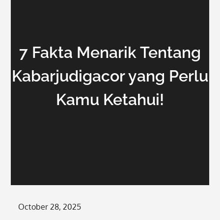
7 Fakta Menarik Tentang
Kabarjudigacor yang Perlu
Kamu Ketahui!
Posted
October 28, 2025