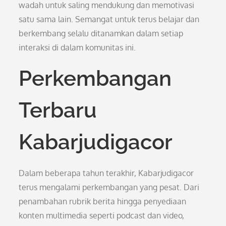
wadah untuk saling mendukung dan memotivasi
satu sama lain. Semangat untuk terus belajar dan
berkembang selalu ditanamkan dalam setiap
interaksi di dalam komunitas ini.
Perkembangan
Terbaru
Kabarjudigacor
Dalam beberapa tahun terakhir, Kabarjudigacor
terus mengalami perkembangan yang pesat. Dari
penambahan rubrik berita hingga penyediaan
konten multimedia seperti podcast dan video,