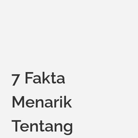
on
7 Fakta
Menarik
Tentang