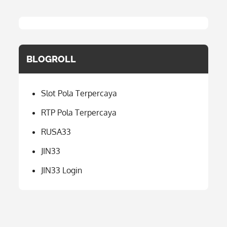
BLOGROLL
Slot Pola Terpercaya
RTP Pola Terpercaya
RUSA33
JIN33
JIN33 Login