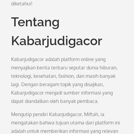
diketahui!
Tentang
Kabarjudigacor
Kabarjudigacor adalah platform online yang
menyajikan berita terbaru seputar dunia hiburan,
teknologi, kesehatan, fashion, dan masih banyak
lagi. Dengan beragam topik yang disajikan,
Kabarjudigacor menjadi sumber informasi yang
dapat diandalkan oleh banyak pembaca.
Mengutip pendiri Kabarjudigacor, Miftah, ia
mengatakan bahwa tujuan utama dari platform ini
adalah untuk memberikan informasi yang relevan