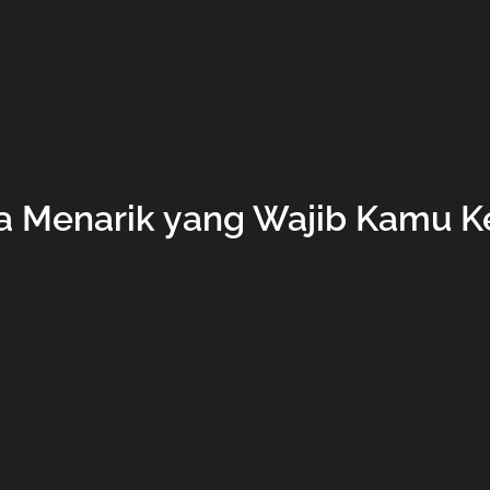
a Menarik yang Wajib Kamu K