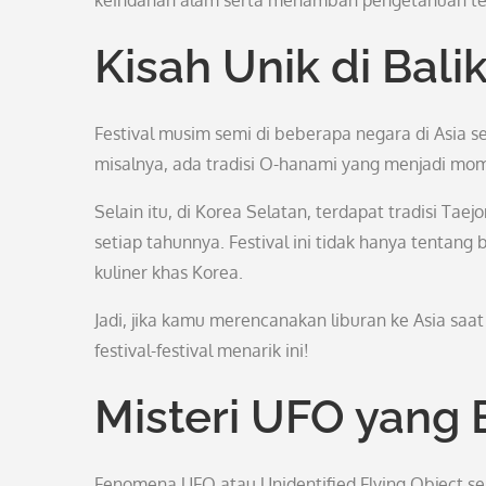
keindahan alam serta menambah pengetahuan te
Kisah Unik di Bali
Festival musim semi di beberapa negara di Asia se
misalnya, ada tradisi O-hanami yang menjadi mo
Selain itu, di Korea Selatan, terdapat tradisi Ta
setiap tahunnya. Festival ini tidak hanya tentang
kuliner khas Korea.
Jadi, jika kamu merencanakan liburan ke Asia sa
festival-festival menarik ini!
Misteri UFO yang
Fenomena UFO atau Unidentified Flying Object s