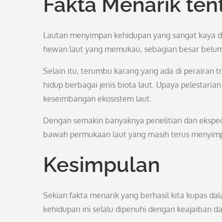
Fakta Menarik te
Lautan menyimpan kehidupan yang sangat kaya dan
hewan laut yang memukau, sebagian besar belum 
Selain itu, terumbu karang yang ada di perairan 
hidup berbagai jenis biota laut. Upaya pelestari
keseimbangan ekosistem laut.
Dengan semakin banyaknya penelitian dan ekspedi
bawah permukaan laut yang masih terus menyimp
Kesimpulan
Sekian fakta menarik yang berhasil kita kupas dal
kehidupan ini selalu dipenuhi dengan keajaiban da