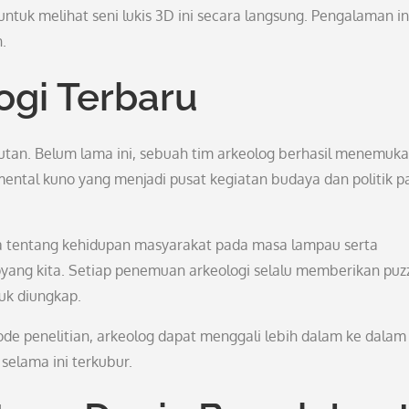
ntuk melihat seni lukis 3D ini secara langsung. Pengalaman in
.
gi Terbaru
jutan. Belum lama ini, sebuah tim arkeolog berhasil menemuk
ental kuno yang menjadi pusat kegiatan budaya dan politik p
 tentang kehidupan masyarakat pada masa lampau serta
oyang kita. Setiap penemuan arkeologi selalu memberikan puz
uk diungkap.
e penelitian, arkeolog dapat menggali lebih dalam ke dalam
elama ini terkubur.