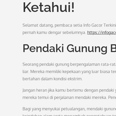
Ketahui!
Selamat datang, pembaca setia Info Gacor Terkin
pernah kamu dengar sebelumnya.
https://infogac
Pendaki Gunung 
Seorang pendaki gunung berpengalaman rata-rata
liar. Mereka memiliki kepekaan yang luar biasa 
bertahan dalam kondisi ekstrim.
Jangan heran jika kamu bertemu dengan pendaki 
mereka temui di perjalanan mendaki mereka. Pe
Bagi yang menyukai petualangan, mendaki gunung