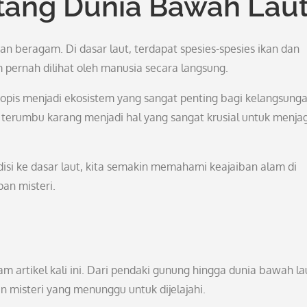
ntang Dunia Bawah Lau
 beragam. Di dasar laut, terdapat spesies-spesies ikan dan
pernah dilihat oleh manusia secara langsung.
tropis menjadi ekosistem yang sangat penting bagi kelangsung
an terumbu karang menjadi hal yang sangat krusial untuk menja
si ke dasar laut, kita semakin memahami keajaiban alam di
an misteri.
am artikel kali ini. Dari pendaki gunung hingga dunia bawah la
n misteri yang menunggu untuk dijelajahi.