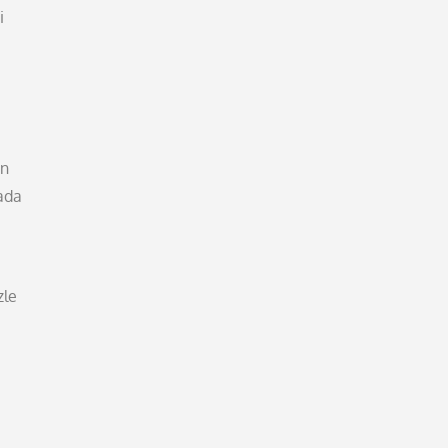
i
an
ada
zle