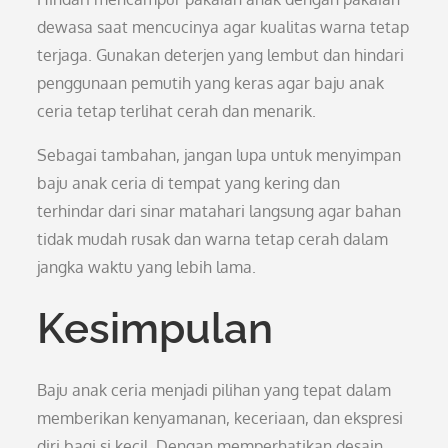
dewasa saat mencucinya agar kualitas warna tetap
terjaga. Gunakan deterjen yang lembut dan hindari
penggunaan pemutih yang keras agar baju anak
ceria tetap terlihat cerah dan menarik.
Sebagai tambahan, jangan lupa untuk menyimpan
baju anak ceria di tempat yang kering dan
terhindar dari sinar matahari langsung agar bahan
tidak mudah rusak dan warna tetap cerah dalam
jangka waktu yang lebih lama.
Kesimpulan
Baju anak ceria menjadi pilihan yang tepat dalam
memberikan kenyamanan, keceriaan, dan ekspresi
diri bagi si kecil. Dengan memperhatikan desain,