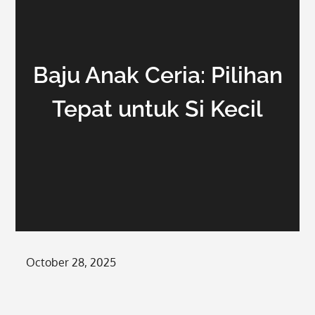
Baju Anak Ceria: Pilihan
Tepat untuk Si Kecil
Posted
October 28, 2025
on