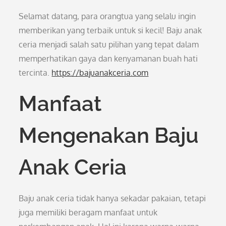
Selamat datang, para orangtua yang selalu ingin
memberikan yang terbaik untuk si kecil! Baju anak
ceria menjadi salah satu pilihan yang tepat dalam
memperhatikan gaya dan kenyamanan buah hati
tercinta.
https://bajuanakceria.com
Manfaat
Mengenakan Baju
Anak Ceria
Baju anak ceria tidak hanya sekadar pakaian, tetapi
juga memiliki beragam manfaat untuk