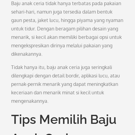
Baju anak ceria tidak hanya terbatas pada pakaian
sehari-hari, namun juga tersedia dalam bentuk
gaun pesta, jaket lucu, hingga piyama yang nyaman
untuk tidur. Dengan beragam pilihan desain yang
menarik, si kecil akan memiliki berbagai opsi untuk
mengekspresikan dirinya melalui pakaian yang
dikenakannya.
Tidak hanya itu, baju anak ceria juga seringkali
dilengkapi dengan detail bordir, aplikasi lucu, atau
pernak-pernik menarik yang dapat meningkatkan
keceriaan dan menarik minat si kecil untuk
mengenakannya.
Tips Memilih Baju