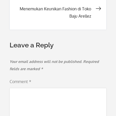
navigation
Menemukan Keunikan Fashion di Toko
Baju Arellez
Leave a Reply
Your email address will not be published.
Required
fields are marked
*
Comment
*