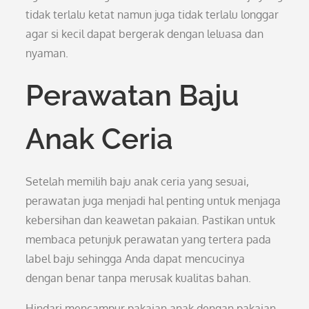
tidak terlalu ketat namun juga tidak terlalu longgar
agar si kecil dapat bergerak dengan leluasa dan
nyaman.
Perawatan Baju
Anak Ceria
Setelah memilih baju anak ceria yang sesuai,
perawatan juga menjadi hal penting untuk menjaga
kebersihan dan keawetan pakaian. Pastikan untuk
membaca petunjuk perawatan yang tertera pada
label baju sehingga Anda dapat mencucinya
dengan benar tanpa merusak kualitas bahan.
Hindari mencampur pakaian anak dengan pakaian