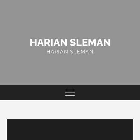
Skip
to
content
HARIAN SLEMAN
HARIAN SLEMAN