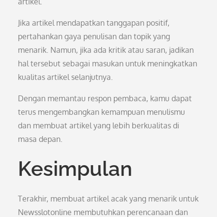
artikel.
Jika artikel mendapatkan tanggapan positif,
pertahankan gaya penulisan dan topik yang
menarik. Namun, jika ada kritik atau saran, jadikan
hal tersebut sebagai masukan untuk meningkatkan
kualitas artikel selanjutnya.
Dengan memantau respon pembaca, kamu dapat
terus mengembangkan kemampuan menulismu
dan membuat artikel yang lebih berkualitas di
masa depan.
Kesimpulan
Terakhir, membuat artikel acak yang menarik untuk
Newsslotonline membutuhkan perencanaan dan