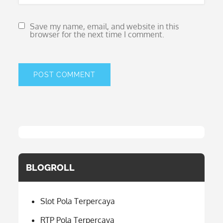
Save my name, email, and website in this
browser for the next time I comment.
BLOGROLL
Slot Pola Terpercaya
RTP Pola Terpercaya