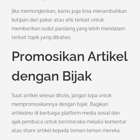
Jika memungkinkan, kamu juga bisa menambahkan
kutipan dari pakar atau ahli terkait untuk
memberikan sudut pandang yang lebih mendalam
terkait topik yang dibahas.
Promosikan Artikel
dengan Bijak
Saat artikel selesai ditulis, jangan lupa untuk
mempromosikannya dengan bijak. Bagikan
artikelmu di berbagai platform media sosial dan
ajak pembaca untuk berinteraksi melalui komentar
atau share artikel kepada teman-teman mereka.