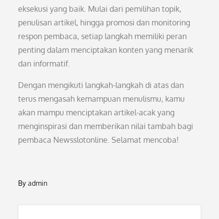
eksekusi yang baik. Mulai dari pemilihan topik,
penulisan artikel, hingga promosi dan monitoring
respon pembaca, setiap langkah memiliki peran
penting dalam menciptakan konten yang menarik
dan informatif.
Dengan mengikuti langkah-langkah di atas dan
terus mengasah kemampuan menulismu, kamu
akan mampu menciptakan artikel-acak yang
menginspirasi dan memberikan nilai tambah bagi
pembaca Newsslotonline. Selamat mencoba!
By
admin