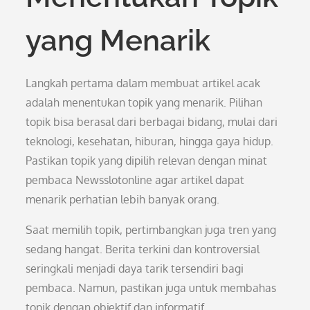
yang Menarik
Langkah pertama dalam membuat artikel acak
adalah menentukan topik yang menarik. Pilihan
topik bisa berasal dari berbagai bidang, mulai dari
teknologi, kesehatan, hiburan, hingga gaya hidup.
Pastikan topik yang dipilih relevan dengan minat
pembaca Newsslotonline agar artikel dapat
menarik perhatian lebih banyak orang.
Saat memilih topik, pertimbangkan juga tren yang
sedang hangat. Berita terkini dan kontroversial
seringkali menjadi daya tarik tersendiri bagi
pembaca. Namun, pastikan juga untuk membahas
topik dengan objektif dan informatif.