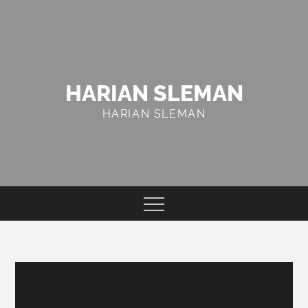
Skip
to
content
HARIAN SLEMAN
HARIAN SLEMAN