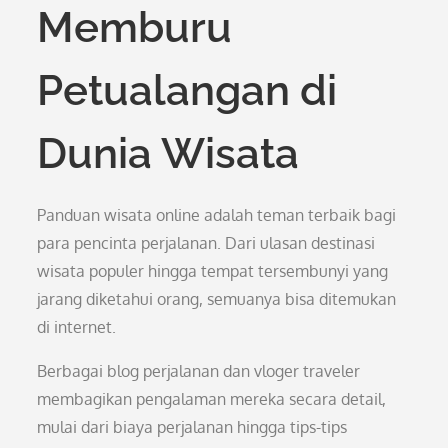
Memburu
Petualangan di
Dunia Wisata
Panduan wisata online adalah teman terbaik bagi
para pencinta perjalanan. Dari ulasan destinasi
wisata populer hingga tempat tersembunyi yang
jarang diketahui orang, semuanya bisa ditemukan
di internet.
Berbagai blog perjalanan dan vloger traveler
membagikan pengalaman mereka secara detail,
mulai dari biaya perjalanan hingga tips-tips