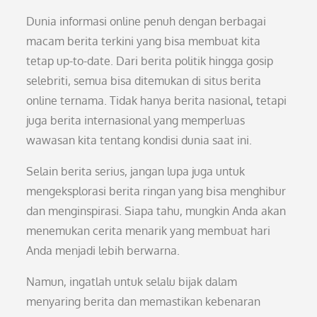
Dunia informasi online penuh dengan berbagai
macam berita terkini yang bisa membuat kita
tetap up-to-date. Dari berita politik hingga gosip
selebriti, semua bisa ditemukan di situs berita
online ternama. Tidak hanya berita nasional, tetapi
juga berita internasional yang memperluas
wawasan kita tentang kondisi dunia saat ini.
Selain berita serius, jangan lupa juga untuk
mengeksplorasi berita ringan yang bisa menghibur
dan menginspirasi. Siapa tahu, mungkin Anda akan
menemukan cerita menarik yang membuat hari
Anda menjadi lebih berwarna.
Namun, ingatlah untuk selalu bijak dalam
menyaring berita dan memastikan kebenaran