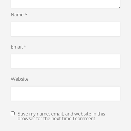
Name
*
Email
*
Website
Save my name, email, and website in this
browser for the next time I comment.