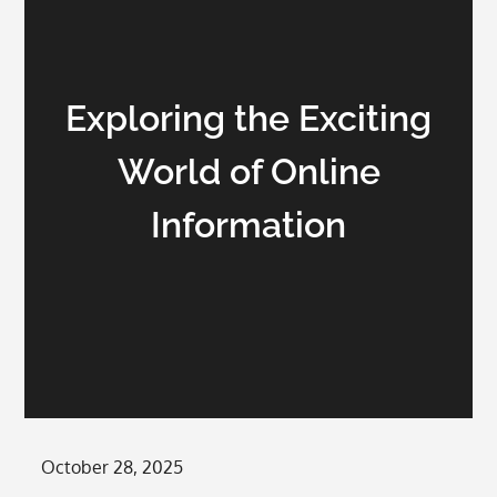
Exploring the Exciting
World of Online
Information
Posted
October 28, 2025