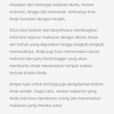
masakan dari berbagai belahan dunia, review
restoran, hingga tips memasak, semuanya bisa
Anda temukan dengan mudah.
Situs-situs kuliner dan blog khusus membagikan
informasi seputar makanan dengan detail, mulai
dari bahan yang digunakan hingga langkah-langkah
memasaknya. Anda juga bisa menemukan ulasan
restoran dari para food blogger yang akan
membantu Anda menemukan tempat makan
terbaik di kota Anda.
Jangan lupa untuk berbagi juga pengalaman kuliner
Anda sendiri. Siapa tahu, review makanan yang
Anda tulis bisa membantu orang lain menemukan
makanan yang mereka sukai.