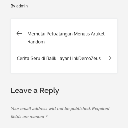
By
admin
Post
Memulai Petualangan Menulis Artikel
Random
navigation
Cerita Seru di Balik Layar LinkDemoZeus
Leave a Reply
Your email address will not be published.
Required
fields are marked
*