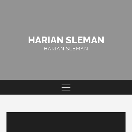
Skip
to
content
HARIAN SLEMAN
HARIAN SLEMAN