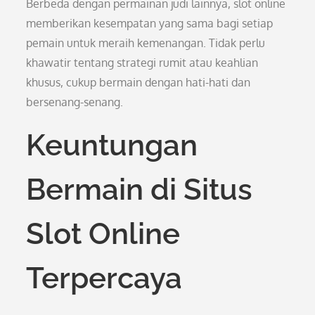
Berbeda dengan permainan judi lainnya, slot online
memberikan kesempatan yang sama bagi setiap
pemain untuk meraih kemenangan. Tidak perlu
khawatir tentang strategi rumit atau keahlian
khusus, cukup bermain dengan hati-hati dan
bersenang-senang.
Keuntungan
Bermain di Situs
Slot Online
Terpercaya