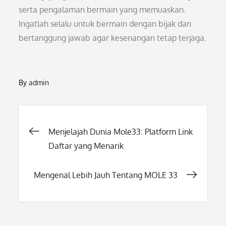
serta pengalaman bermain yang memuaskan.
Ingatlah selalu untuk bermain dengan bijak dan
bertanggung jawab agar kesenangan tetap terjaga.
By
admin
Post
Menjelajah Dunia Mole33: Platform Link
Daftar yang Menarik
navigation
Mengenal Lebih Jauh Tentang MOLE 33