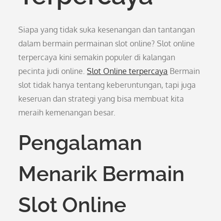
Siapa yang tidak suka kesenangan dan tantangan
dalam bermain permainan slot online? Slot online
terpercaya kini semakin populer di kalangan
pecinta judi online.
Slot Online terpercaya
Bermain
slot tidak hanya tentang keberuntungan, tapi juga
keseruan dan strategi yang bisa membuat kita
meraih kemenangan besar.
Pengalaman
Menarik Bermain
Slot Online