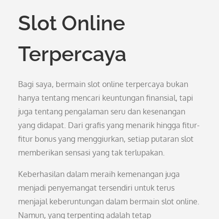
Slot Online
Terpercaya
Bagi saya, bermain slot online terpercaya bukan
hanya tentang mencari keuntungan finansial, tapi
juga tentang pengalaman seru dan kesenangan
yang didapat. Dari grafis yang menarik hingga fitur-
fitur bonus yang menggiurkan, setiap putaran slot
memberikan sensasi yang tak terlupakan.
Keberhasilan dalam meraih kemenangan juga
menjadi penyemangat tersendiri untuk terus
menjajal keberuntungan dalam bermain slot online.
Namun, yang terpenting adalah tetap