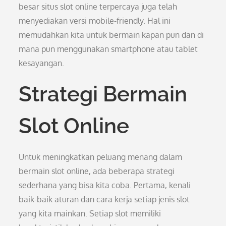
besar situs slot online terpercaya juga telah
menyediakan versi mobile-friendly. Hal ini
memudahkan kita untuk bermain kapan pun dan di
mana pun menggunakan smartphone atau tablet
kesayangan.
Strategi Bermain
Slot Online
Untuk meningkatkan peluang menang dalam
bermain slot online, ada beberapa strategi
sederhana yang bisa kita coba. Pertama, kenali
baik-baik aturan dan cara kerja setiap jenis slot
yang kita mainkan. Setiap slot memiliki