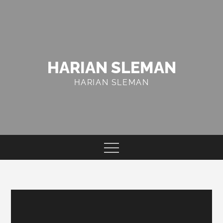
Skip
to
content
HARIAN SLEMAN
HARIAN SLEMAN