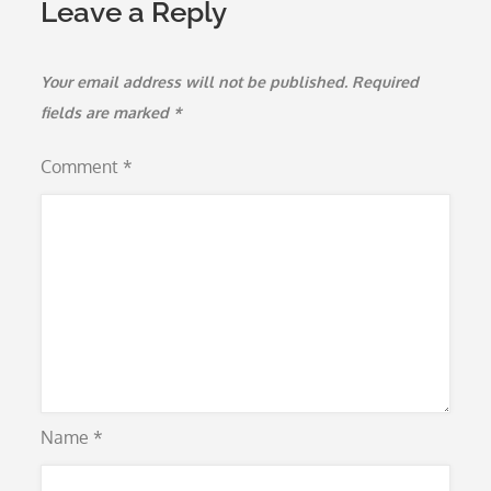
Leave a Reply
Your email address will not be published.
Required
fields are marked
*
Comment
*
Name
*