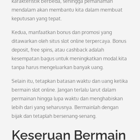
karakteristik berbeda, sehingga pemahaman
mendalam akan membantu kita dalam membuat
keputusan yang tepat.
Kedua, manfaatkan bonus dan promosi yang
ditawarkan oleh situs slot online terpercaya. Bonus
deposit, free spins, atau cashback adalah
kesempatan bagus untuk meningkatkan modal kita
tanpa harus mengeluarkan banyak uang.
Selain itu, tetapkan batasan waktu dan uang ketika
bermain slot online. Jangan terlalu larut dalam
permainan hingga lupa waktu dan menghabiskan
lebih dari yang seharusnya. Bermainlah dengan
bijak dan tetaplah bersenang-senang.
Keseruan Bermain