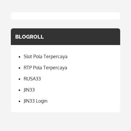
BLOGROLL
Slot Pola Terpercaya
RTP Pola Terpercaya
RUSA33
JIN33
JIN33 Login