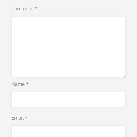
Comment
*
Name
*
Email
*