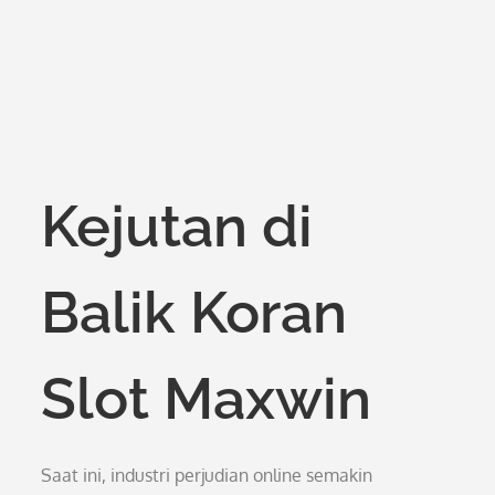
Kejutan di
Balik Koran
Slot Maxwin
Saat ini, industri perjudian online semakin