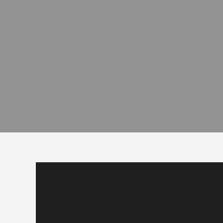
Skip
to
content