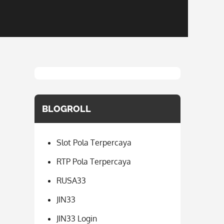
BLOGROLL
Slot Pola Terpercaya
RTP Pola Terpercaya
RUSA33
JIN33
JIN33 Login