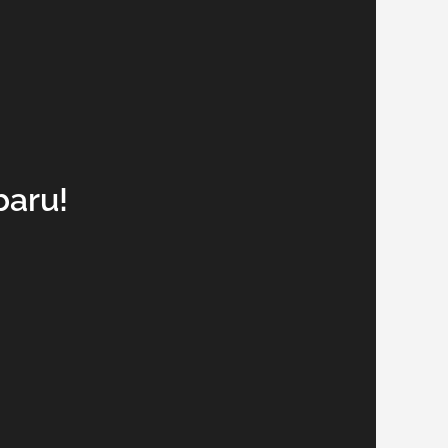
baru!