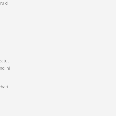
ru di
patut
nd ini
hari-