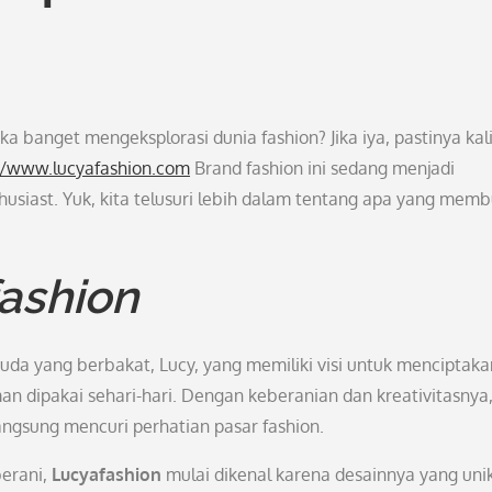
ka banget mengeksplorasi dunia fashion? Jika iya, pastinya kal
//www.lucyafashion.com
Brand fashion ini sedang menjadi
usiast. Yuk, kita telusuri lebih dalam tentang apa yang mem
ashion
uda yang berbakat, Lucy, yang memiliki visi untuk menciptaka
n dipakai sehari-hari. Dengan keberanian dan kreativitasnya
ngsung mencuri perhatian pasar fashion.
erani,
Lucyafashion
mulai dikenal karena desainnya yang uni