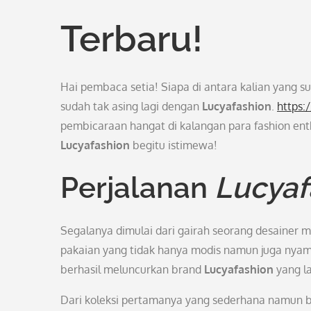
Terbaru!
Hai pembaca setia! Siapa di antara kalian yang su
sudah tak asing lagi dengan
Lucyafashion
.
https:
pembicaraan hangat di kalangan para fashion enth
Lucyafashion
begitu istimewa!
Perjalanan
Lucyaf
Segalanya dimulai dari gairah seorang desainer m
pakaian yang tidak hanya modis namun juga nyama
berhasil meluncurkan brand
Lucyafashion
yang la
Dari koleksi pertamanya yang sederhana namun b