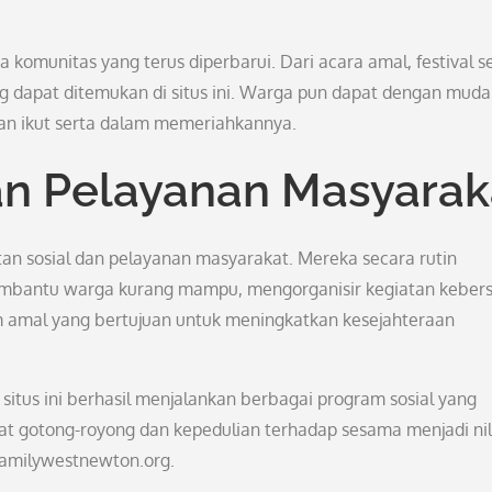
 komunitas yang terus diperbarui. Dari acara amal, festival se
g dapat ditemukan di situs ini. Warga pun dapat dengan mud
an ikut serta dalam memeriahkannya.
an Pelayanan Masyarak
tan sosial dan pelayanan masyarakat. Mereka secara rutin
bantu warga kurang mampu, mengorganisir kegiatan kebers
m amal yang bertujuan untuk meningkatkan kesejahteraan
itus ini berhasil menjalankan berbagai program sosial yang
t gotong-royong dan kepedulian terhadap sesama menjadi nil
lyfamilywestnewton.org.