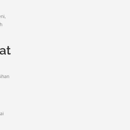
ni,
ah
at
ihan
ai