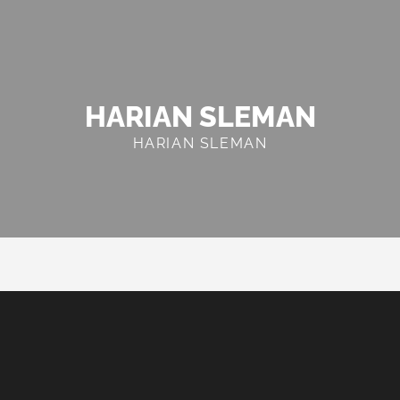
HARIAN SLEMAN
HARIAN SLEMAN