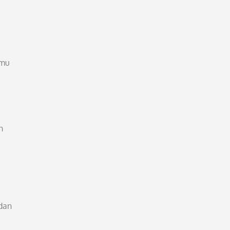
amu
n
 dan