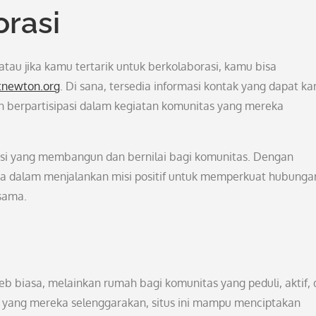
orasi
tau jika kamu tertarik untuk berkolaborasi, kamu bisa
tnewton.org
. Di sana, tersedia informasi kontak yang dapat k
gin berpartisipasi dalam kegiatan komunitas yang mereka
borasi yang membangun dan bernilai bagi komunitas. Dengan
a dalam menjalankan misi positif untuk memperkuat hubunga
sama.
b biasa, melainkan rumah bagi komunitas yang peduli, aktif,
n yang mereka selenggarakan, situs ini mampu menciptakan