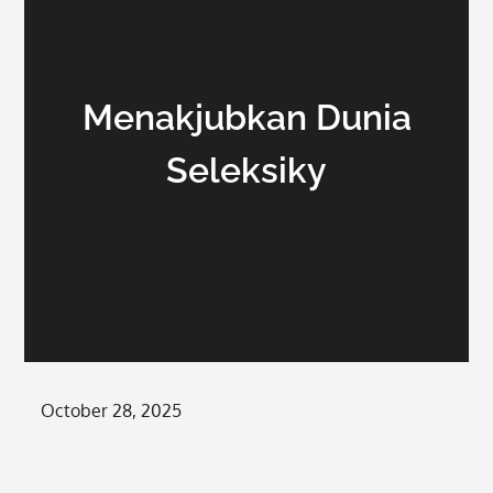
Menakjubkan Dunia
Seleksiky
Posted
October 28, 2025
on