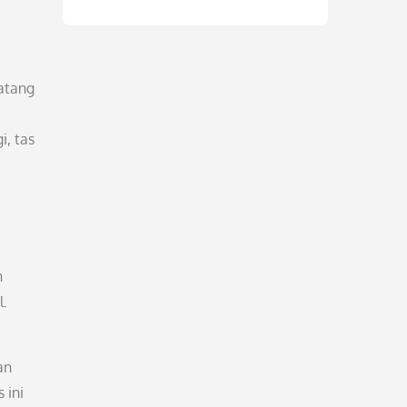
datang
i, tas
n
l.
an
 ini