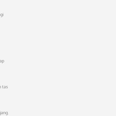
gi
iap
 tas
jang.