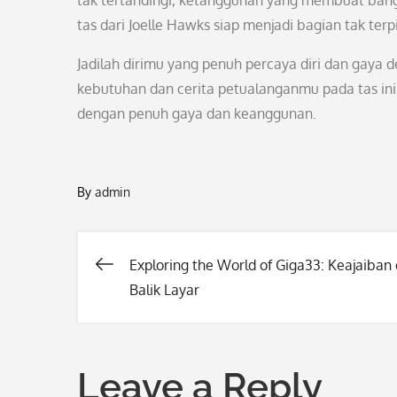
tak tertandingi, ketangguhan yang membuat bang
tas dari Joelle Hawks siap menjadi bagian tak ter
Jadilah dirimu yang penuh percaya diri dan gaya
kebutuhan dan cerita petualanganmu pada tas in
dengan penuh gaya dan keanggunan.
By
admin
Exploring the World of Giga33: Keajaiban 
Post
Balik Layar
navigation
Leave a Reply