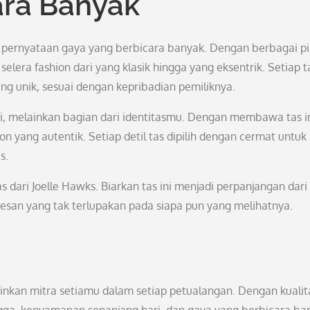
ara Banyak
 pernyataan gaya yang berbicara banyak. Dengan berbagai pi
era fashion dari yang klasik hingga yang eksentrik. Setiap t
ang unik, sesuai dengan kepribadian pemiliknya.
ri, melainkan bagian dari identitasmu. Dengan membawa tas in
 yang autentik. Setiap detil tas dipilih dengan cermat untuk
s.
s dari Joelle Hawks. Biarkan tas ini menjadi perpanjangan dari
esan yang tak terlupakan pada siapa pun yang melihatnya.
ainkan mitra setiamu dalam setiap petualangan. Dengan kualit