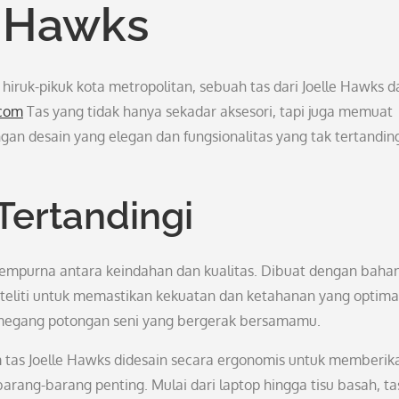
e Hawks
h hiruk-pikuk kota metropolitan, sebuah tas dari Joelle Hawks 
.com
Tas yang tidak hanya sekadar aksesori, tapi juga memuat
n desain yang elegan dan fungsionalitas yang tak tertanding
Tertandingi
sempurna antara keindahan dan kualitas. Dibuat dengan baha
an teliti untuk memastikan kekuatan dan ketahanan yang optima
emegang potongan seni yang bergerak bersamamu.
tas Joelle Hawks didesain secara ergonomis untuk memberik
g-barang penting. Mulai dari laptop hingga tisu basah, tas