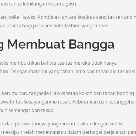
i tanpa kehilangan kesan stylish.
ari Joelle Hawks. Kombinasi antara kualitas yang tak tertandin
an utama bagi para pencinta fashion yang cerdas.
g Membuat Bangga
e Hawks membuktikan bahwa tas-tas mereka tidak hanya
n. Dengan material yang tahan lama dan tahan air, tas ini s
h kerumunan, tas Joelle Hawks tetap kokoh dan tahan banting.
hawatir tas kesayanganmu rusak. Keberanian dan ketangguhan
nuh semangat dan tekad.
pak dari perawatannya yang mudah. Cukup dengan sedikit
baru meskipun telah menemanimu dalam berbagai perjalanan pan