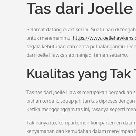
Tas dari Joell
Selamat datang di artikel ini! Suatu hari di tenga
untuk menemanimu.
https://www.joellehawkens
segala kebutuhan dan cerita petualanganmu. Denga
dari Joelle Hawks siap menjadi teman setiamu.
Kualitas yang Tak 
Tas-tas dari Joelle Hawks merupakan perpaduan 
pilihan terbaik, setiap jahitan tas diproses deng
Ketika menggenggam tas ini, rasanya seperti m
Tak hanya itu, kompartemen-kompartemen dalam 
kenyamanan dan kemudahan dalam menyimpan baran