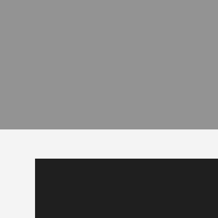
Skip
to
content