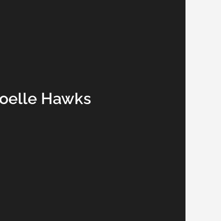
Joelle Hawks