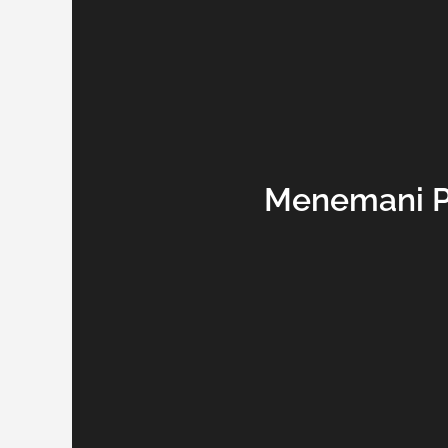
Menemani Pe