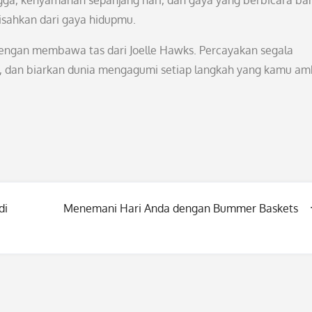
ga, kenyamanan sepanjang hari, dan gaya yang berbicara ba
pisahkan dari gaya hidupmu.
 dengan membawa tas dari Joelle Hawks. Percayakan segala
i, dan biarkan dunia mengagumi setiap langkah yang kamu am
di
Menemani Hari Anda dengan Bummer Baskets