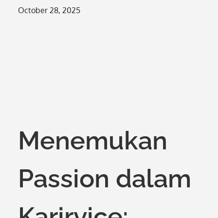
Posted
October 28, 2025
on
Menemukan
Passion dalam
Karirvice: