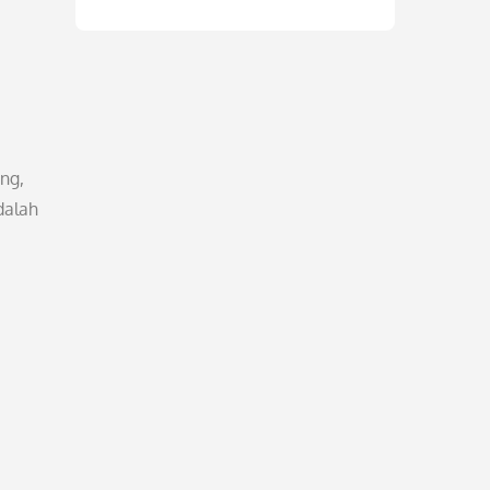
ng,
dalah