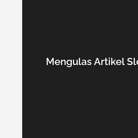
Mengulas Artikel S