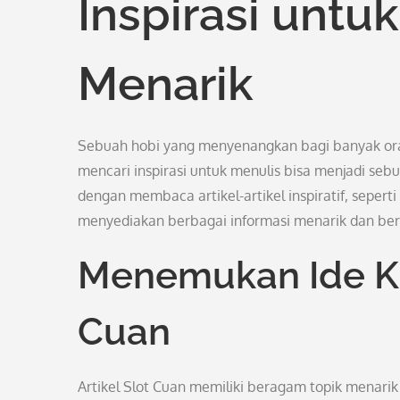
Inspirasi unt
Menarik
Sebuah hobi yang menyenangkan bagi banyak oran
mencari inspirasi untuk menulis bisa menjadi se
dengan membaca artikel-artikel inspiratif, seperti
menyediakan berbagai informasi menarik dan be
Menemukan Ide Krea
Cuan
Artikel Slot Cuan memiliki beragam topik menarik 