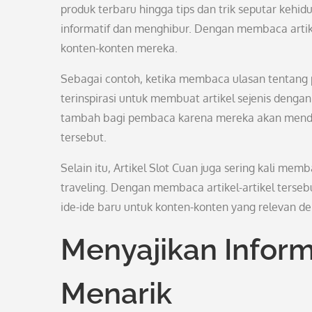
produk terbaru hingga tips dan trik seputar kehid
informatif dan menghibur. Dengan membaca artikel
konten-konten mereka.
Sebagai contoh, ketika membaca ulasan tentang per
terinspirasi untuk membuat artikel sejenis denga
tambah bagi pembaca karena mereka akan menda
tersebut.
Selain itu, Artikel Slot Cuan juga sering kali mem
traveling. Dengan membaca artikel-artikel ter
ide-ide baru untuk konten-konten yang relevan de
Menyajikan Infor
Menarik