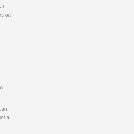
at
tikel
ng
uan
setia