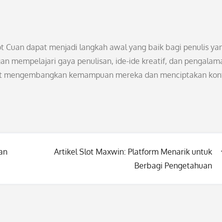
ot Cuan dapat menjadi langkah awal yang baik bagi penulis ya
an mempelajari gaya penulisan, ide-ide kreatif, dan pengalam
s dapat mengembangkan kemampuan mereka dan menciptakan kon
man
Artikel Slot Maxwin: Platform Menarik untuk
Berbagi Pengetahuan