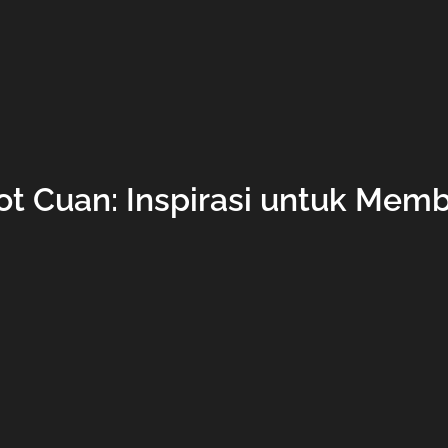
lot Cuan: Inspirasi untuk Mem