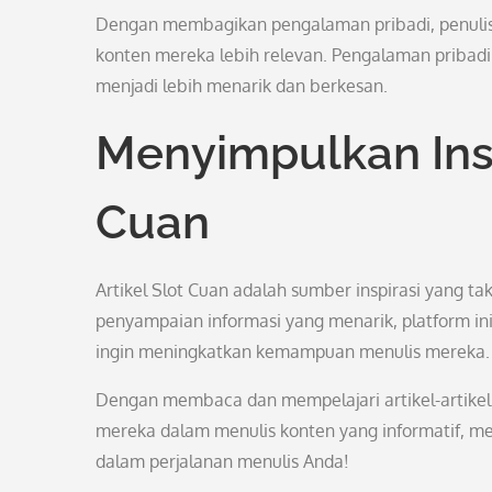
Dengan membagikan pengalaman pribadi, penul
konten mereka lebih relevan. Pengalaman pribad
menjadi lebih menarik dan berkesan.
Menyimpulkan Inspi
Cuan
Artikel Slot Cuan adalah sumber inspirasi yang tak
penyampaian informasi yang menarik, platform in
ingin meningkatkan kemampuan menulis mereka.
Dengan membaca dan mempelajari artikel-artike
mereka dalam menulis konten yang informatif, meng
dalam perjalanan menulis Anda!