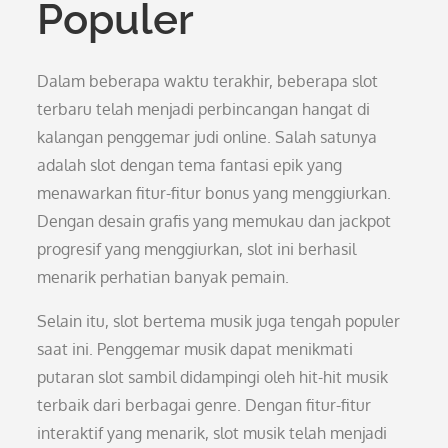
Populer
Dalam beberapa waktu terakhir, beberapa slot
terbaru telah menjadi perbincangan hangat di
kalangan penggemar judi online. Salah satunya
adalah slot dengan tema fantasi epik yang
menawarkan fitur-fitur bonus yang menggiurkan.
Dengan desain grafis yang memukau dan jackpot
progresif yang menggiurkan, slot ini berhasil
menarik perhatian banyak pemain.
Selain itu, slot bertema musik juga tengah populer
saat ini. Penggemar musik dapat menikmati
putaran slot sambil didampingi oleh hit-hit musik
terbaik dari berbagai genre. Dengan fitur-fitur
interaktif yang menarik, slot musik telah menjadi