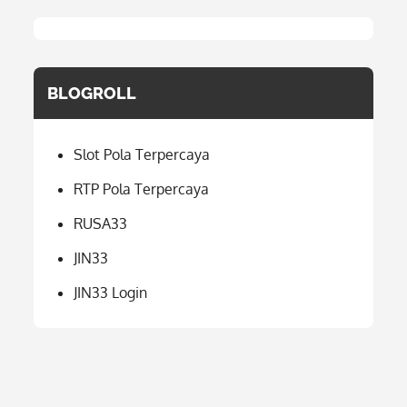
BLOGROLL
Slot Pola Terpercaya
RTP Pola Terpercaya
RUSA33
JIN33
JIN33 Login