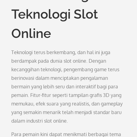
Teknologi Slot
Online
Teknologi terus berkembang, dan hal ini juga
berdampak pada dunia slot online. Dengan
kecanggihan teknologi, pengembang game terus
berinovasi dalam menciptakan pengalaman
bermain yang lebih seru dan interaktif bagi para
pemain. Fitur-fitur seperti tampilan grafis 3D yang
memukau, efek suara yang realistis, dan gameplay
yang semakin menarik telah menjadi standar baru
dalam industri slot online.
Para pemain kini dapat menikmati berbagai tema