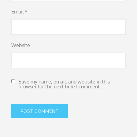
Email
*
Website
Save my name, email, and website in this
browser for the next time I comment.