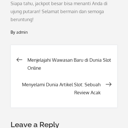
Siapa tahu, jackpot besar bisa menanti Anda di
ujung putaran! Selamat bermain dan semoga
beruntung!
By
admin
Post
Menjelajahi Wawasan Baru di Dunia Slot
Online
navigation
Menyelami Dunia Artikel Slot: Sebuah
Review Acak
Leave a Reply