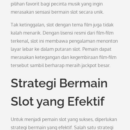
pilihan favorit bagi pecinta musik yang ingin
merasakan sensasi bermain slot secara unik.
Tak ketinggalan, slot dengan tema film juga tidak
kalah menarik. Dengan lisensi resmi dari film-film
terkenal, slot ini membawa pengalaman menonton
layar lebar ke dalam putaran slot. Pemain dapat
merasakan ketegangan dan kegembiraan film-film
tersebut sambil berharap meraih jackpot besar.
Strategi Bermain
Slot yang Efektif
Untuk menjadi pemain slot yang sukses, diperlukan
strategi bermain yang efektif. Salah satu strategi