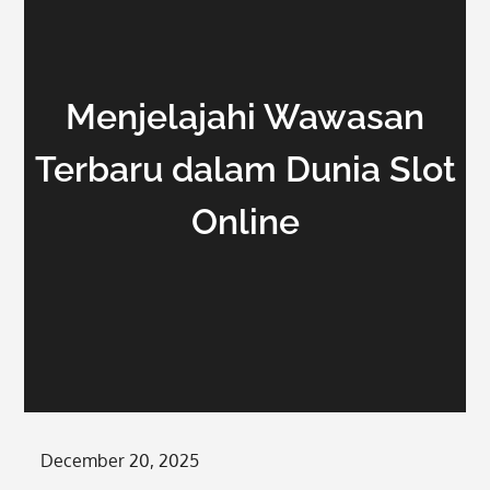
Menjelajahi Wawasan
Terbaru dalam Dunia Slot
Online
Posted
December 20, 2025