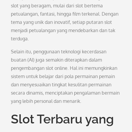
slot yang beragam, mulai dari slot bertema
petualangan, fantasi, hingga film terkenal. Dengan
tema yang unik dan inovatif, setiap putaran slot
menjadi petualangan yang mendebarkan dan tak
terduga.
Selain itu, penggunaan teknologi kecerdasan
buatan (AI) juga semakin diterapkan dalam
pengembangan slot online. Hal ini memungkinkan
sistem untuk belajar dari pola permainan pemain
dan menyesuaikan tingkat kesulitan permainan
secara dinamis, menciptakan pengalaman bermain
yang lebih personal dan menarik.
Slot Terbaru yang