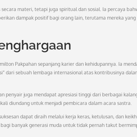
cara materi, tetapi juga spiritual dan sosial. Ia percaya ba
erikan dampak positif bagi orang lain, terutama mereka yang
Penghargaan
Smilton Pakpahan sepanjang karier dan kehidupannya. Ia mend
” dari sebuah lembaga internasional atas kontribusinya dal
an penyair juga mendapat apresiasi tinggi dari berbagai kalan
ngkali diundang untuk menjadi pembicara dalam acara sastra.
sesan dapat diraih melalui kerja keras, ketulusan, dan keikh
i bagi banyak generasi muda untuk tidak pernah takut bermim