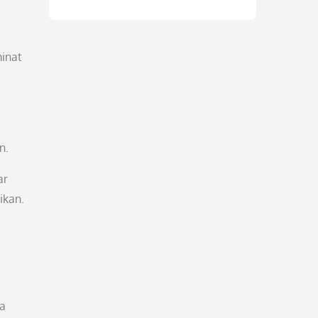
minat
n.
ar
ikan.
Ia