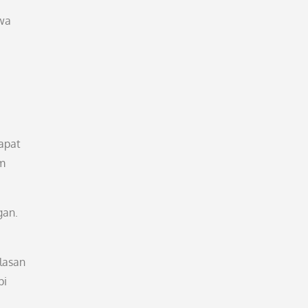
hwa
apat
am
gan.
lasan
pi