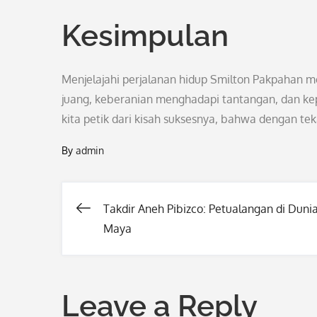
Kesimpulan
Menjelajahi perjalanan hidup Smilton Pakpahan 
juang, keberanian menghadapi tantangan, dan kep
kita petik dari kisah suksesnya, bahwa dengan teka
By
admin
Takdir Aneh Pibizco: Petualangan di Duni
Post
Maya
navigation
Leave a Reply