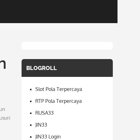
n
BLOGROLL
Slot Pola Terpercaya
RTP Pola Terpercaya
mun
RUSA33
usuri
JIN33
JIN33 Login