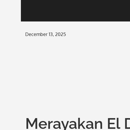
Posted
December 13, 2025
on
Merayakan El 