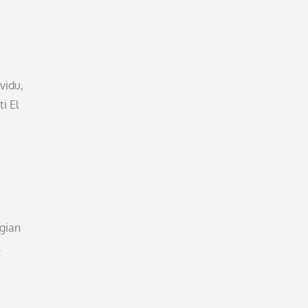
vidu,
i El
agian