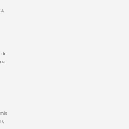
u,
ode
ria
umis
u,