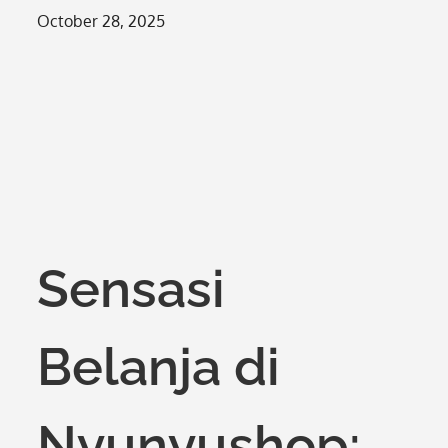
Posted
October 28, 2025
on
Sensasi
Belanja di
Nyunyushop: