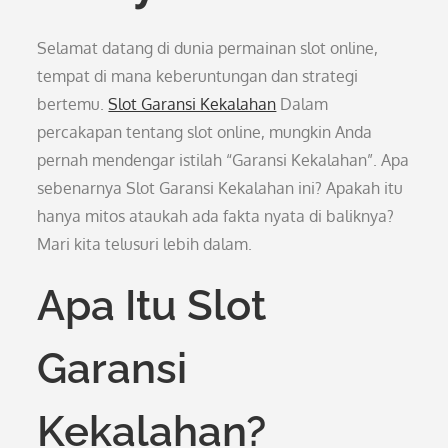
Selamat datang di dunia permainan slot online,
tempat di mana keberuntungan dan strategi
bertemu.
Slot Garansi Kekalahan
Dalam
percakapan tentang slot online, mungkin Anda
pernah mendengar istilah “Garansi Kekalahan”. Apa
sebenarnya Slot Garansi Kekalahan ini? Apakah itu
hanya mitos ataukah ada fakta nyata di baliknya?
Mari kita telusuri lebih dalam.
Apa Itu Slot
Garansi
Kekalahan?