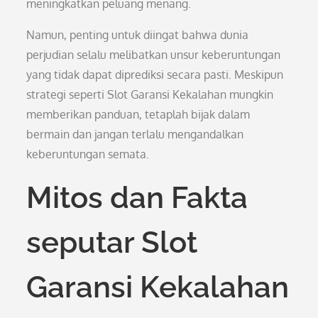
meningkatkan peluang menang.
Namun, penting untuk diingat bahwa dunia
perjudian selalu melibatkan unsur keberuntungan
yang tidak dapat diprediksi secara pasti. Meskipun
strategi seperti Slot Garansi Kekalahan mungkin
memberikan panduan, tetaplah bijak dalam
bermain dan jangan terlalu mengandalkan
keberuntungan semata.
Mitos dan Fakta
seputar Slot
Garansi Kekalahan