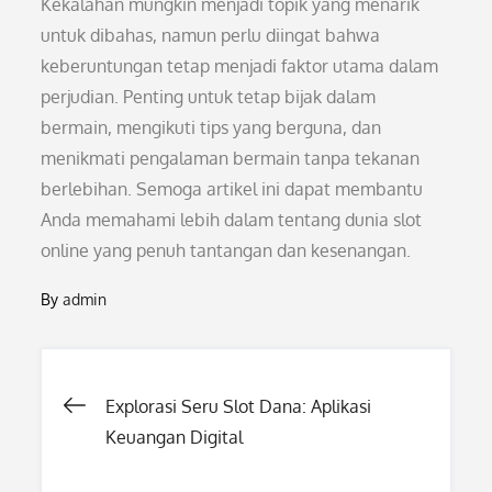
Kekalahan mungkin menjadi topik yang menarik
untuk dibahas, namun perlu diingat bahwa
keberuntungan tetap menjadi faktor utama dalam
perjudian. Penting untuk tetap bijak dalam
bermain, mengikuti tips yang berguna, dan
menikmati pengalaman bermain tanpa tekanan
berlebihan. Semoga artikel ini dapat membantu
Anda memahami lebih dalam tentang dunia slot
online yang penuh tantangan dan kesenangan.
By
admin
Post
Explorasi Seru Slot Dana: Aplikasi
Keuangan Digital
navigation