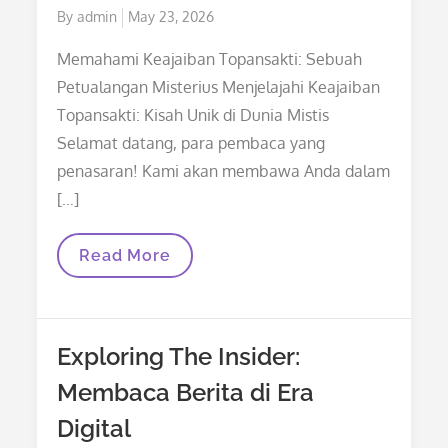
Posted
By
admin
May 23, 2026
on
Memahami Keajaiban Topansakti: Sebuah
Petualangan Misterius Menjelajahi Keajaiban
Topansakti: Kisah Unik di Dunia Mistis
Selamat datang, para pembaca yang
penasaran! Kami akan membawa Anda dalam
[…]
Menjelajahi
Read More
Keajaiban
Topansakti:
Kisah
Unik
Di
Exploring The Insider:
Dunia
Mistis
Membaca Berita di Era
Digital