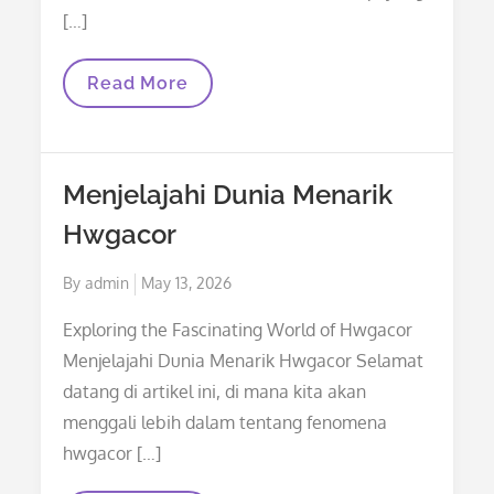
[…]
Menyusuri
Read More
Dunia
Lost
Dog
Coffee
Menjelajahi Dunia Menarik
Hwgacor
Posted
By
admin
May 13, 2026
on
Exploring the Fascinating World of Hwgacor
Menjelajahi Dunia Menarik Hwgacor Selamat
datang di artikel ini, di mana kita akan
menggali lebih dalam tentang fenomena
hwgacor […]