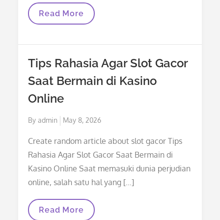
Menjelajahi
Read More
Keunikan
Naga99:
Situs
Taruhan
Online
Tips Rahasia Agar Slot Gacor
Terpercaya
Saat Bermain di Kasino
Online
Posted
By
admin
May 8, 2026
on
Create random article about slot gacor Tips
Rahasia Agar Slot Gacor Saat Bermain di
Kasino Online Saat memasuki dunia perjudian
online, salah satu hal yang […]
Tips
Read More
Rahasia