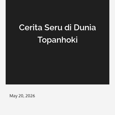
Cerita Seru di Dunia
Topanhoki
Posted
May 20, 2026
on