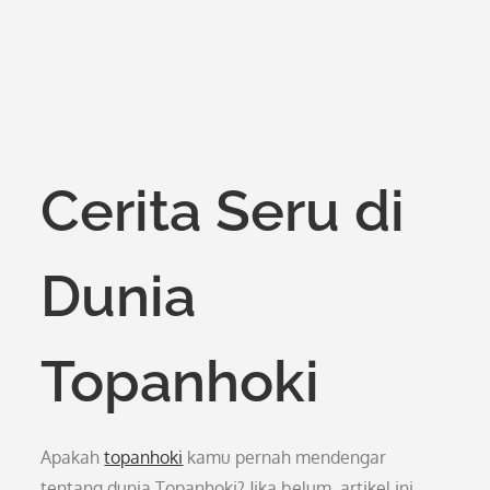
Cerita Seru di
Dunia
Topanhoki
Apakah
topanhoki
kamu pernah mendengar
tentang dunia Topanhoki? Jika belum, artikel ini