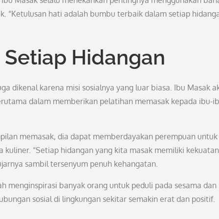
a, Ibu Masak selalu menekankan pentingnya menggunakan bah
. “Ketulusan hati adalah bumbu terbaik dalam setiap hidanga
ik Setiap Hidangan
dikenal karena misi sosialnya yang luar biasa. Ibu Masak ak
, terutama dalam memberikan pelatihan memasak kepada ibu-i
mpilan memasak, dia dapat memberdayakan perempuan untuk
a kuliner. “Setiap hidangan yang kita masak memiliki kekuatan
jarnya sambil tersenyum penuh kehangatan.
ah menginspirasi banyak orang untuk peduli pada sesama dan
ubungan sosial di lingkungan sekitar semakin erat dan positif.