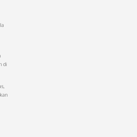
Ia
a
n di
s,
akan