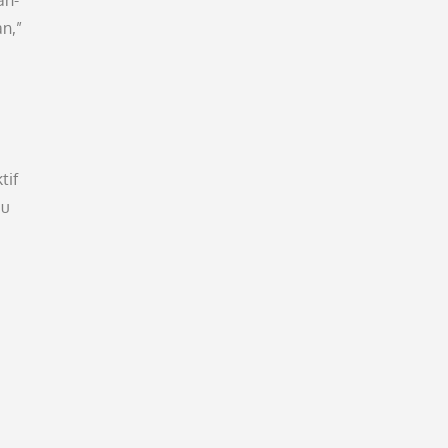
an-
n,”
tif
bu