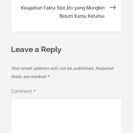
navigation
Keajaiban Fakta Slot Jitu yang Mungkin
Belum Kamu Ketahui
Leave a Reply
Your email address will not be published.
Required
fields are marked
*
Comment
*