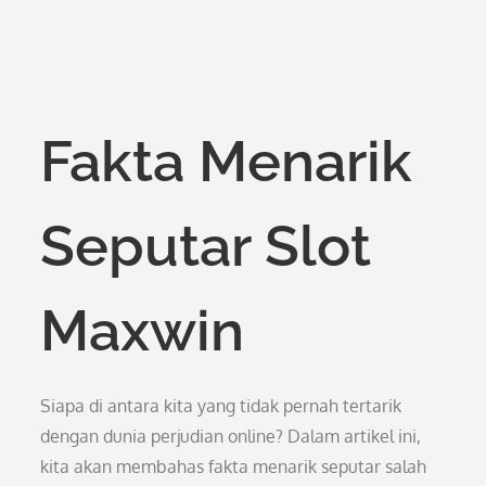
Fakta Menarik
Seputar Slot
Maxwin
Siapa di antara kita yang tidak pernah tertarik
dengan dunia perjudian online? Dalam artikel ini,
kita akan membahas fakta menarik seputar salah