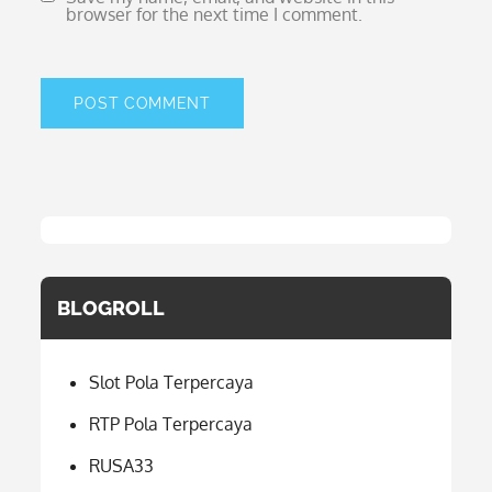
browser for the next time I comment.
BLOGROLL
Slot Pola Terpercaya
RTP Pola Terpercaya
RUSA33