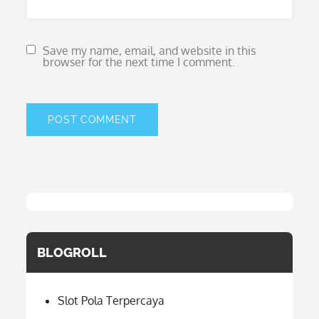
Save my name, email, and website in this
browser for the next time I comment.
BLOGROLL
Slot Pola Terpercaya