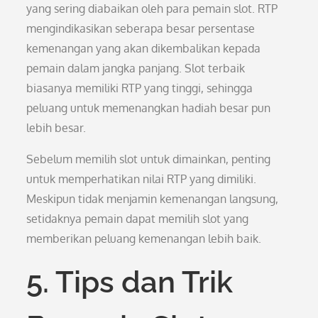
yang sering diabaikan oleh para pemain slot. RTP
mengindikasikan seberapa besar persentase
kemenangan yang akan dikembalikan kepada
pemain dalam jangka panjang. Slot terbaik
biasanya memiliki RTP yang tinggi, sehingga
peluang untuk memenangkan hadiah besar pun
lebih besar.
Sebelum memilih slot untuk dimainkan, penting
untuk memperhatikan nilai RTP yang dimiliki.
Meskipun tidak menjamin kemenangan langsung,
setidaknya pemain dapat memilih slot yang
memberikan peluang kemenangan lebih baik.
5. Tips dan Trik