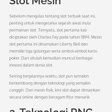
Slot Mesin
Sebelum mengulas tentang slot terbaik saat ini,
penting untuk mengetahui sejarah awal mula
permainan slot. Ternyata, slot pertama kali
diciptakan oleh Charles Fey pada tahun 1894. Mesin
slot pertama ini dinamakan Liberty Bell dan
memiliki tiga gulungan serta simbol-simbol kartu
poker. Dari situlah kemudian muncul berbagai
inovasi dalam dunia slot.
Seiring berjalannya waktu, slot pun semakin
berkembang dengan teknologi yang semakin
canggih. Dari mesin fisik, kini slot dapat dimainkan
secara online dengan beragam fitur menarik.