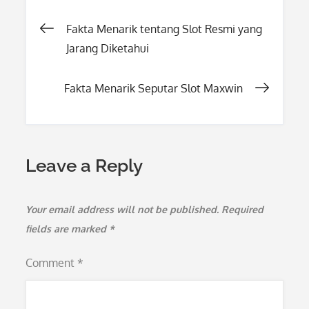
Post
Fakta Menarik tentang Slot Resmi yang
Jarang Diketahui
navigation
Fakta Menarik Seputar Slot Maxwin
Leave a Reply
Your email address will not be published.
Required
fields are marked
*
Comment
*