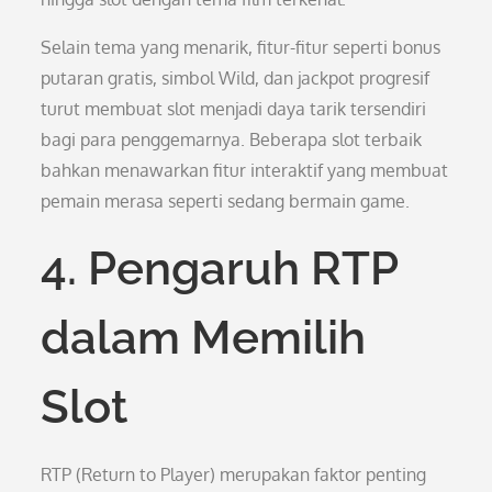
Selain tema yang menarik, fitur-fitur seperti bonus
putaran gratis, simbol Wild, dan jackpot progresif
turut membuat slot menjadi daya tarik tersendiri
bagi para penggemarnya. Beberapa slot terbaik
bahkan menawarkan fitur interaktif yang membuat
pemain merasa seperti sedang bermain game.
4. Pengaruh RTP
dalam Memilih
Slot
RTP (Return to Player) merupakan faktor penting