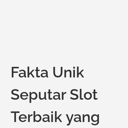
on
Fakta Unik
Seputar Slot
Terbaik yang