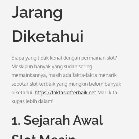
Jarang
Diketahui
Siapa yang tidak kenal dengan permainan slot?
Meskipun banyak yang sudah sering
memainkannya, masih ada fakta-fakta menarik
seputar slot terbaik yang mungkin belum banyak
diketahui.
https://faktaslotterbaik.net
Mari kita
kupas lebih dalam!
1. Sejarah Awal