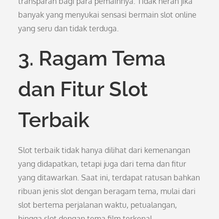
transparan bagi para pemainnya. Tidak heran jika
banyak yang menyukai sensasi bermain slot online
yang seru dan tidak terduga.
3. Ragam Tema
dan Fitur Slot
Terbaik
Slot terbaik tidak hanya dilihat dari kemenangan
yang didapatkan, tetapi juga dari tema dan fitur
yang ditawarkan. Saat ini, terdapat ratusan bahkan
ribuan jenis slot dengan beragam tema, mulai dari
slot bertema perjalanan waktu, petualangan,
hingga slot dengan tema film terkenal.