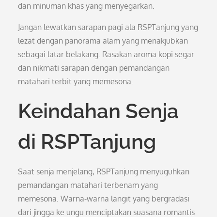
dan minuman khas yang menyegarkan.
Jangan lewatkan sarapan pagi ala RSPTanjung yang
lezat dengan panorama alam yang menakjubkan
sebagai latar belakang. Rasakan aroma kopi segar
dan nikmati sarapan dengan pemandangan
matahari terbit yang memesona.
Keindahan Senja
di RSPTanjung
Saat senja menjelang, RSPTanjung menyuguhkan
pemandangan matahari terbenam yang
memesona. Warna-warna langit yang bergradasi
dari jingga ke ungu menciptakan suasana romantis