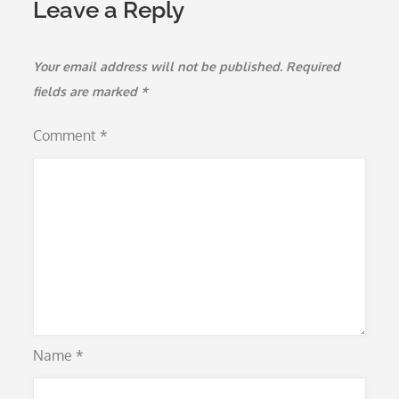
Leave a Reply
Your email address will not be published.
Required
fields are marked
*
Comment
*
Name
*