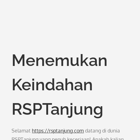
Menemukan
Keindahan
RSPTanjung
Selamat
https://rsptanjung.com
datang di dunia
RSPTanjung yang penuh keceriaan! Apakah kalian