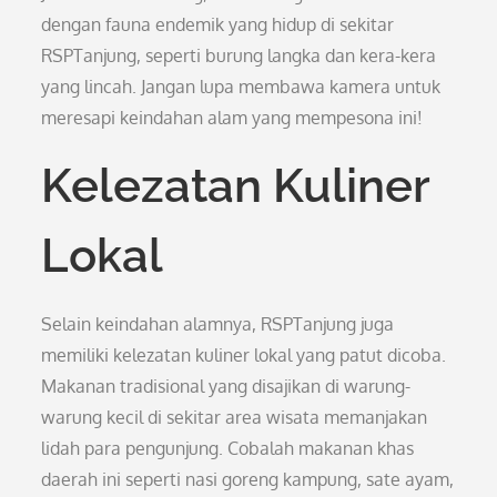
dengan fauna endemik yang hidup di sekitar
RSPTanjung, seperti burung langka dan kera-kera
yang lincah. Jangan lupa membawa kamera untuk
meresapi keindahan alam yang mempesona ini!
Kelezatan Kuliner
Lokal
Selain keindahan alamnya, RSPTanjung juga
memiliki kelezatan kuliner lokal yang patut dicoba.
Makanan tradisional yang disajikan di warung-
warung kecil di sekitar area wisata memanjakan
lidah para pengunjung. Cobalah makanan khas
daerah ini seperti nasi goreng kampung, sate ayam,