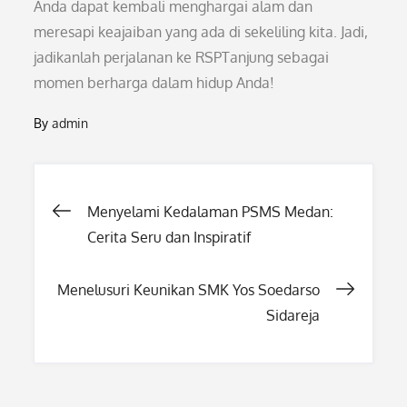
Anda dapat kembali menghargai alam dan
meresapi keajaiban yang ada di sekeliling kita. Jadi,
jadikanlah perjalanan ke RSPTanjung sebagai
momen berharga dalam hidup Anda!
By
admin
Post
Menyelami Kedalaman PSMS Medan:
Cerita Seru dan Inspiratif
navigation
Menelusuri Keunikan SMK Yos Soedarso
Sidareja