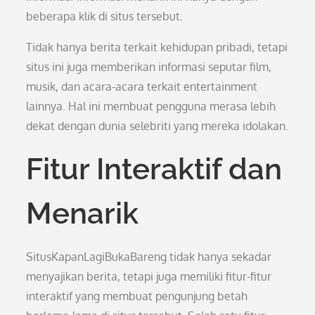
beberapa klik di situs tersebut.
Tidak hanya berita terkait kehidupan pribadi, tetapi
situs ini juga memberikan informasi seputar film,
musik, dan acara-acara terkait entertainment
lainnya. Hal ini membuat pengguna merasa lebih
dekat dengan dunia selebriti yang mereka idolakan.
Fitur Interaktif dan
Menarik
SitusKapanLagiBukaBareng tidak hanya sekadar
menyajikan berita, tetapi juga memiliki fitur-fitur
interaktif yang membuat pengunjung betah