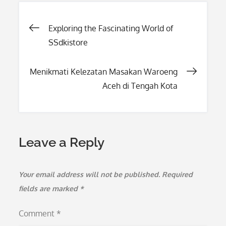
Post
Exploring the Fascinating World of
SSdkistore
navigation
Menikmati Kelezatan Masakan Waroeng
Aceh di Tengah Kota
Leave a Reply
Your email address will not be published.
Required
fields are marked
*
Comment
*