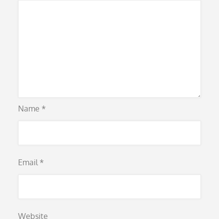
Name
*
Email
*
Website