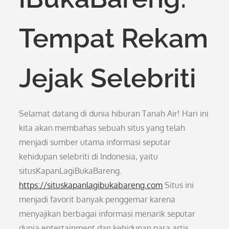
Tempat Rekam
Jejak Selebriti
Selamat datang di dunia hiburan Tanah Air! Hari ini
kita akan membahas sebuah situs yang telah
menjadi sumber utama informasi seputar
kehidupan selebriti di Indonesia, yaitu
situsKapanLagiBukaBareng.
https://situskapanlagibukabareng.com
Situs ini
menjadi favorit banyak penggemar karena
menyajikan berbagai informasi menarik seputar
dunia entertainment dan kehidupan para artis