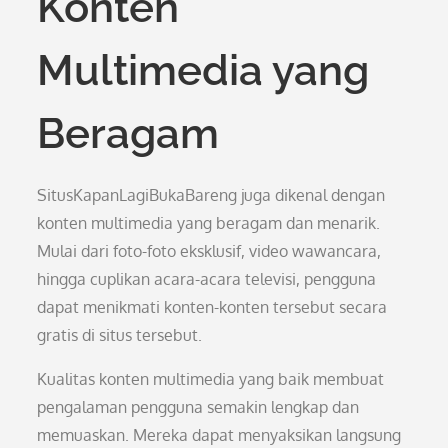
Konten
Multimedia yang
Beragam
SitusKapanLagiBukaBareng juga dikenal dengan
konten multimedia yang beragam dan menarik.
Mulai dari foto-foto eksklusif, video wawancara,
hingga cuplikan acara-acara televisi, pengguna
dapat menikmati konten-konten tersebut secara
gratis di situs tersebut.
Kualitas konten multimedia yang baik membuat
pengalaman pengguna semakin lengkap dan
memuaskan. Mereka dapat menyaksikan langsung