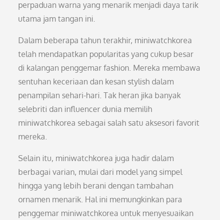
perpaduan warna yang menarik menjadi daya tarik
utama jam tangan ini.
Dalam beberapa tahun terakhir, miniwatchkorea
telah mendapatkan popularitas yang cukup besar
di kalangan penggemar fashion. Mereka membawa
sentuhan keceriaan dan kesan stylish dalam
penampilan sehari-hari. Tak heran jika banyak
selebriti dan influencer dunia memilih
miniwatchkorea sebagai salah satu aksesori favorit
mereka.
Selain itu, miniwatchkorea juga hadir dalam
berbagai varian, mulai dari model yang simpel
hingga yang lebih berani dengan tambahan
ornamen menarik. Hal ini memungkinkan para
penggemar miniwatchkorea untuk menyesuaikan