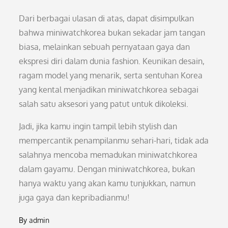
Dari berbagai ulasan di atas, dapat disimpulkan
bahwa miniwatchkorea bukan sekadar jam tangan
biasa, melainkan sebuah pernyataan gaya dan
ekspresi diri dalam dunia fashion. Keunikan desain,
ragam model yang menarik, serta sentuhan Korea
yang kental menjadikan miniwatchkorea sebagai
salah satu aksesori yang patut untuk dikoleksi.
Jadi, jika kamu ingin tampil lebih stylish dan
mempercantik penampilanmu sehari-hari, tidak ada
salahnya mencoba memadukan miniwatchkorea
dalam gayamu. Dengan miniwatchkorea, bukan
hanya waktu yang akan kamu tunjukkan, namun
juga gaya dan kepribadianmu!
By
admin