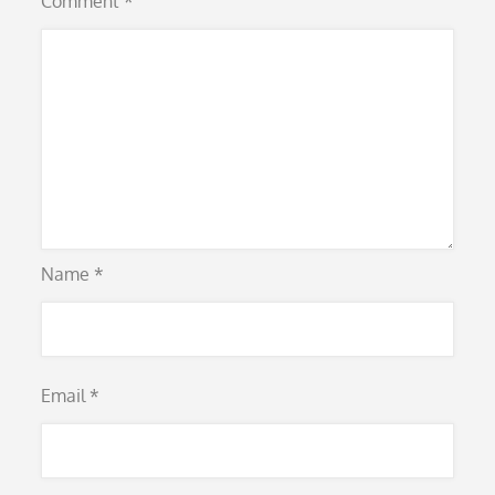
Comment
*
Name
*
Email
*