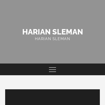
Skip
to
content
HARIAN SLEMAN
HARIAN SLEMAN