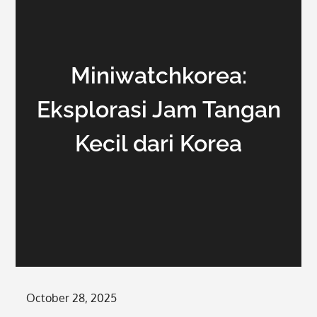
Miniwatchkorea:
Eksplorasi Jam Tangan
Kecil dari Korea
Posted
October 28, 2025