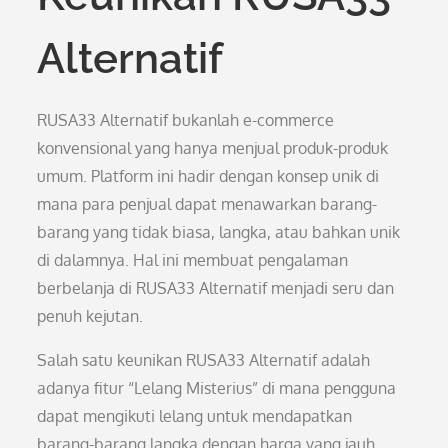
Alternatif
RUSA33 Alternatif bukanlah e-commerce
konvensional yang hanya menjual produk-produk
umum. Platform ini hadir dengan konsep unik di
mana para penjual dapat menawarkan barang-
barang yang tidak biasa, langka, atau bahkan unik
di dalamnya. Hal ini membuat pengalaman
berbelanja di RUSA33 Alternatif menjadi seru dan
penuh kejutan.
Salah satu keunikan RUSA33 Alternatif adalah
adanya fitur “Lelang Misterius” di mana pengguna
dapat mengikuti lelang untuk mendapatkan
barang-barang langka dengan harga yang jauh