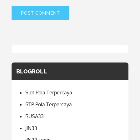
BLOGROLL
Slot Pola Terpercaya
RTP Pola Terpercaya
RUSA33
JIN33