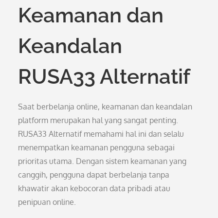
Keamanan dan
Keandalan
RUSA33 Alternatif
Saat berbelanja online, keamanan dan keandalan
platform merupakan hal yang sangat penting.
RUSA33 Alternatif memahami hal ini dan selalu
menempatkan keamanan pengguna sebagai
prioritas utama. Dengan sistem keamanan yang
canggih, pengguna dapat berbelanja tanpa
khawatir akan kebocoran data pribadi atau
penipuan online.