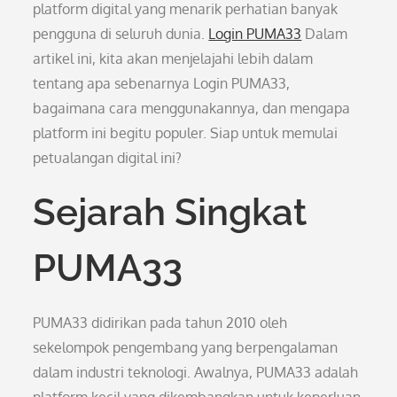
platform digital yang menarik perhatian banyak
pengguna di seluruh dunia.
Login PUMA33
Dalam
artikel ini, kita akan menjelajahi lebih dalam
tentang apa sebenarnya Login PUMA33,
bagaimana cara menggunakannya, dan mengapa
platform ini begitu populer. Siap untuk memulai
petualangan digital ini?
Sejarah Singkat
PUMA33
PUMA33 didirikan pada tahun 2010 oleh
sekelompok pengembang yang berpengalaman
dalam industri teknologi. Awalnya, PUMA33 adalah