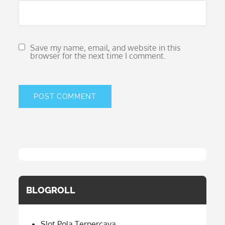
Save my name, email, and website in this
browser for the next time I comment.
BLOGROLL
Slot Pola Terpercaya