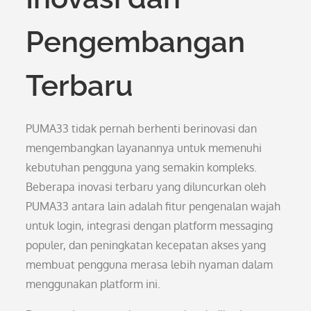
Pengembangan
Terbaru
PUMA33 tidak pernah berhenti berinovasi dan
mengembangkan layanannya untuk memenuhi
kebutuhan pengguna yang semakin kompleks.
Beberapa inovasi terbaru yang diluncurkan oleh
PUMA33 antara lain adalah fitur pengenalan wajah
untuk login, integrasi dengan platform messaging
populer, dan peningkatan kecepatan akses yang
membuat pengguna merasa lebih nyaman dalam
menggunakan platform ini.