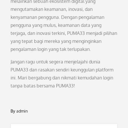
melainkan sebuah ekosistem digital yang
mengutamakan keamanan, inovasi, dan
kenyamanan pengguna. Dengan pengalaman
pengguna yang mulus, keamanan data yang
terjaga, dan inovasi terkini, PUMA33 menjadi pilihan
yang tepat bagi mereka yang menginginkan
pengalaman login yang tak terlupakan.
Jangan ragu untuk segera menjelajahi dunia
PUMA33 dan rasakan sendiri keunggulan platform
ini. Mari bergabung dan nikmati kemudahan login
tanpa batas bersama PUMA33!
By
admin