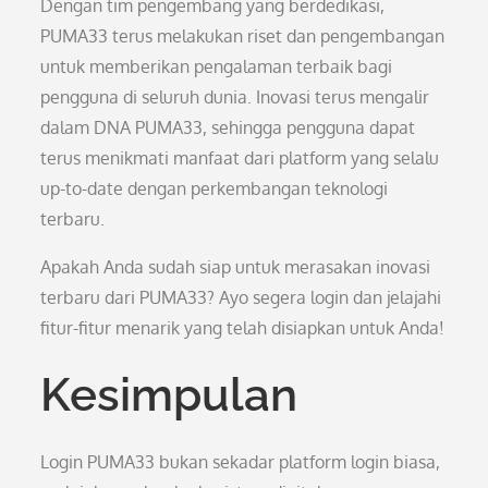
Dengan tim pengembang yang berdedikasi,
PUMA33 terus melakukan riset dan pengembangan
untuk memberikan pengalaman terbaik bagi
pengguna di seluruh dunia. Inovasi terus mengalir
dalam DNA PUMA33, sehingga pengguna dapat
terus menikmati manfaat dari platform yang selalu
up-to-date dengan perkembangan teknologi
terbaru.
Apakah Anda sudah siap untuk merasakan inovasi
terbaru dari PUMA33? Ayo segera login dan jelajahi
fitur-fitur menarik yang telah disiapkan untuk Anda!
Kesimpulan
Login PUMA33 bukan sekadar platform login biasa,