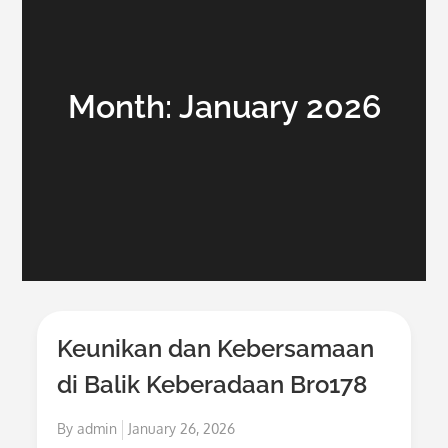
Month:
January 2026
Keunikan dan Kebersamaan
di Balik Keberadaan Bro178
Posted
By
admin
January 26, 2026