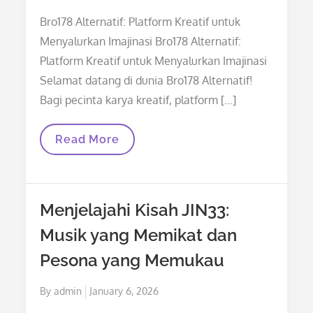
on
Bro178 Alternatif: Platform Kreatif untuk
Menyalurkan Imajinasi Bro178 Alternatif:
Platform Kreatif untuk Menyalurkan Imajinasi
Selamat datang di dunia Bro178 Alternatif!
Bagi pecinta karya kreatif, platform […]
Bro178
Read More
Alternatif:
Platform
Kreatif
Untuk
Menyalurkan
Menjelajahi Kisah JIN33:
Imajinasi
Musik yang Memikat dan
Pesona yang Memukau
Posted
By
admin
January 6, 2026
on