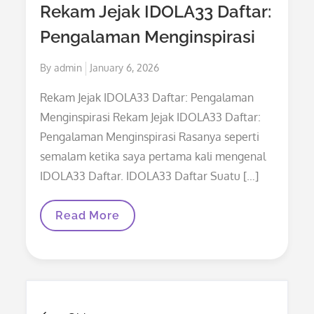
Rekam Jejak IDOLA33 Daftar:
Alternatif
Pengalaman Menginspirasi
Posted
By
admin
January 6, 2026
on
Rekam Jejak IDOLA33 Daftar: Pengalaman
Menginspirasi Rekam Jejak IDOLA33 Daftar:
Pengalaman Menginspirasi Rasanya seperti
semalam ketika saya pertama kali mengenal
IDOLA33 Daftar. IDOLA33 Daftar Suatu […]
Rekam
Read More
Jejak
IDOLA33
Daftar:
Pengalaman
Menginspirasi