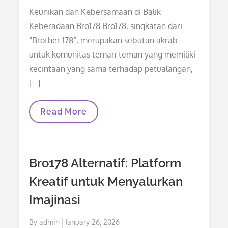
on
Keunikan dan Kebersamaan di Balik
Keberadaan Bro178 Bro178, singkatan dari
“Brother 178”, merupakan sebutan akrab
untuk komunitas teman-teman yang memiliki
kecintaan yang sama terhadap petualangan,
[…]
Keunikan
Read More
Dan
Kebersamaan
Di
Balik
Keberadaan
Bro178 Alternatif: Platform
Bro178
Kreatif untuk Menyalurkan
Imajinasi
Posted
By
admin
January 26, 2026