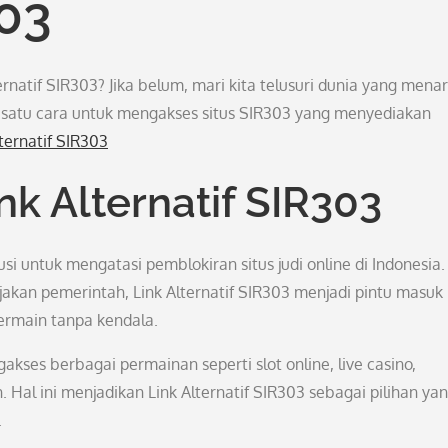
303
atif SIR303? Jika belum, mari kita telusuri dunia yang menari
h satu cara untuk mengakses situs SIR303 yang menyediakan
lternatif SIR303
nk Alternatif SIR303
si untuk mengatasi pemblokiran situs judi online di Indonesia.
akan pemerintah, Link Alternatif SIR303 menjadi pintu masuk
bermain tanpa kendala.
akses berbagai permainan seperti slot online, live casino,
Hal ini menjadikan Link Alternatif SIR303 sebagai pilihan ya
.