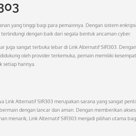
R303
nan yang tinggi bagi para pemainnya. Dengan sistem enkrips
 terlindungi dengan baik dari segala bentuk ancaman cyber.
r juga sangat terbuka lebar di Link Alternatif SIR303. Denga
n didukung oleh provider terkemuka, pemain memiliki kesempa
setiap harinya.
a Link Alternatif SIR303 merupakan sarana yang sangat pent
sa bermain dengan lancar dan aman. Dengan memberikan akses
 menarik, Link Alternatif SIR303 menjadi pilihan utama bag