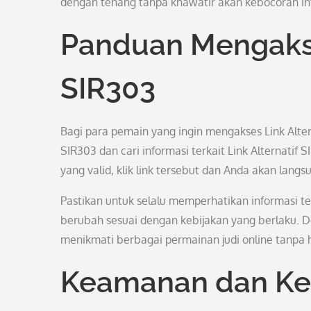
dengan tenang tanpa khawatir akan kebocoran inf
Panduan Mengakse
SIR303
Bagi para pemain yang ingin mengakses Link Alter
SIR303 dan cari informasi terkait Link Alternatif
yang valid, klik link tersebut dan Anda akan langs
Pastikan untuk selalu memperhatikan informasi ter
berubah sesuai dengan kebijakan yang berlaku. 
menikmati berbagai permainan judi online tanpa
Keamanan dan Ke