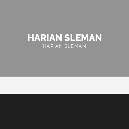
HARIAN SLEMAN
HARIAN SLEMAN