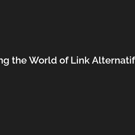
ng the World of Link Alternati