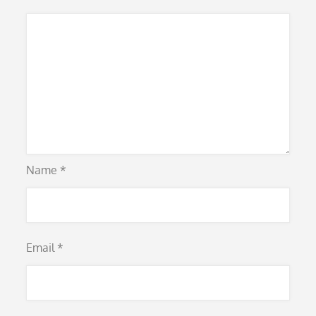
Name
*
Email
*